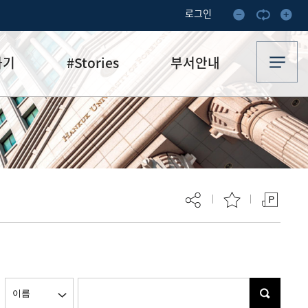
로그인
하기
#Stories
부서안내
기부·수혜스토리
업무안내
기금소식
오시는 길
추천
이달의 기부자
보
현재 페이지를 즐겨찾는 메뉴로
등록하시겠습니까?