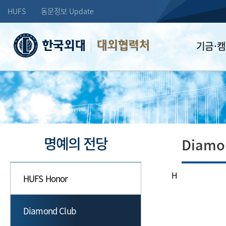
HUFS
동문정보 Update
대외협력처
기금·
학교발전기
장학기금
선배드림 장
명예의 전당
Diamo
H
HUFS Honor
Diamond Club