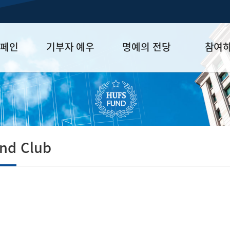
캠페인
기부자 예우
명예의 전당
참여
금
예우 프로그램
HUFS Honor
참여방법
세제 혜택
Diamond Club
기부하기
학금
Platinum Club
잠재기부자 
졸업동문 정
nd Club
업데이트