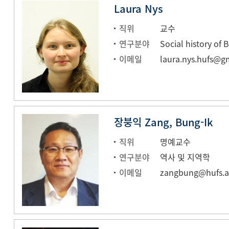
Laura Nys
직위
교수
연구분야
Social history of 
이메일
laura.nys.hufs@g
장붕익 Zang, Bung-Ik
직위
명예교수
연구분야
역사 및 지역학
이메일
zangbung@hufs.a