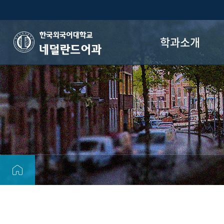
학과소개
네덜란드어과
학과장 인사말
학과소개
교육목표
교수진
졸업 후 진로
오시는 길