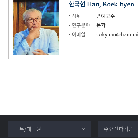
한국현 Han, Koek-hyen
직위
명예교수
연구분야
문학
이메일
cokyhan@hanmai
학부/대학원
주요산하기관