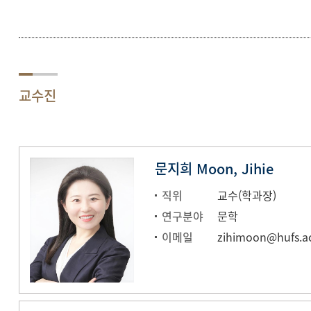
교수진
문지희 Moon, Jihie
직위
교수(학과장)
연구분야
문학
이메일
zihimoon@hufs.ac