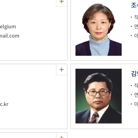
조
Belgium
mail.com
김영
c.kr