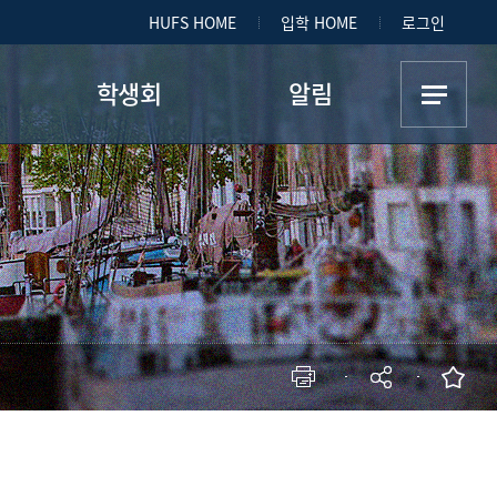
HUFS HOME
입학 HOME
로그인
학생회
알림
학생회 소개
학과장실 공지
진첩
소모임
학생회 공지
소모임 사진첩
특교원 공지
첩
회의록
네덜란드 최근 뉴스
학과 신문
학과관련 취업정보
일반기업 취업정보
학과 소식
현재 페이지를 즐겨찾는 메뉴로