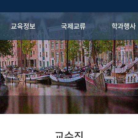
교육정보
국제교류
학과행사
교과과정
네덜란드 소개
홈커밍데이
학사정보
국제교류 수기
홈커밍데이 사
장학제도
교류학교 소개
각종 행사
자격증·졸업요건
해외연수
각종 행사 사진
전공로드맵
학점인정
교수진