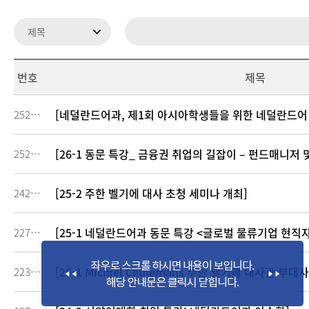
번호
제목
[네덜란드어과, 제1회 아시아학생들을 위한 네덜란드어
252824
[26-1 동문 특강_ 금융권 취업의 길잡이 – 펀드매니저
252325
[25-2 주한 벨기에 대사 초청 세미나 개최]
242722
[25-1 네덜란드어과 동문 특강 <글로벌 물류기업 현직
227998
[25-1 Michiel Ceulemans 주한 벨기에 대사관 부대
223445