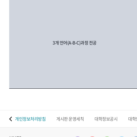
3개 언어(A-B-C)과정 전공
 맵
개인정보처리방침
게시판 운영세칙
대학정보공시
대학