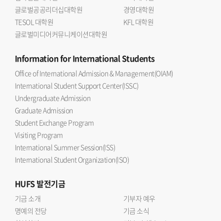
글로벌공공리더십대학원
경영대학원
TESOL 대학원
KFL 대학원
글로벌미디어커뮤니케이션대학원
Information
for International Students
Office of International Admission & Management(OIAM)
International Student Support Center(ISSC)
Undergraduate Admission
Graduate Admission
Student Exchange Program
Visiting Program
International Summer Session(ISS)
International Student Organization(ISO)
HUFS
발전기금
기금 소개
기부자 예우
명예의 전당
기금 소식