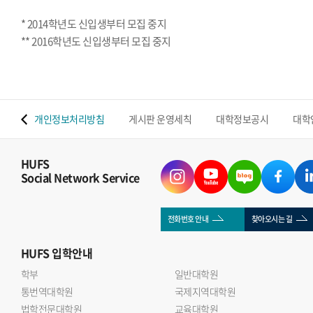
* 2014학년도 신입생부터 모집 중지
** 2016학년도 신입생부터 모집 중지
 맵
개인정보처리방침
게시판 운영세칙
대학정보공시
대학
HUFS
Social Network Service
전화번호 안내
찾아오시는 길
HUFS
입학안내
학부
일반대학원
통번역대학원
국제지역대학원
법학전문대학원
교육대학원