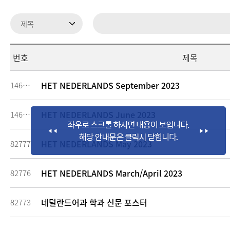
번호
제목
HET NEDERLANDS September 2023
146980
HET NEDERLANDS June 2023
146978
HET NEDERLANDS May 2023
82777
HET NEDERLANDS March/April 2023
82776
네덜란드어과 학과 신문 포스터
82773