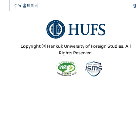
주요 홈페이지
Copyright ⓒ Hankuk University of Foreign Studies. All
Rights Reserved.