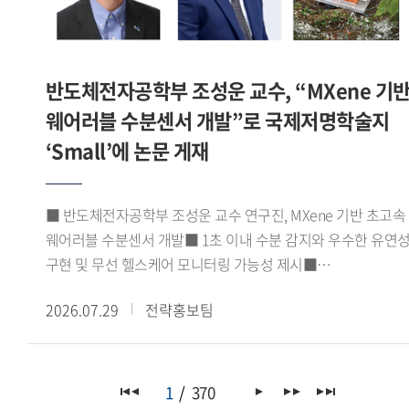
지원사업 내용의 소개로 마무리됐다.이번 학술대회는 한일
주한모로코대사의 축사를 비롯해 아비르 파이살(Abeer Faisal)
양국의 중동 연구자들이 동아시아의 무슬림 이주민이라는 공통
주한이집트대사관 2등서기관, 조지 해리슨(George Harrison)
주제를 중심으로 기존 성과를 공유하고 향후 협력의 기반을
주한가나대사관 대사대리 등 주요 주한 외교사절들이 참석해
다졌다는 점에서 의의가 있다.
반도체전자공학부 조성운 교수, “MXene 기
연구센터의 출범을 축하하고 향후 활동에 대한 기대를 전했다.
포럼에서는 정지원 GBSI 센터 코디네이터가 'GBSI
웨어러블 수분센서 개발”로 국제저명학술지
아프리카녹색성장연구센터 VISION 2030'을 주제로 센터의
‘Small’에 논문 게재
중장기 연구 비전과 추진 방향을 발표했다. 이어 노지현
아프리카연구소 HK연구교수, 김규연 이화여자대학교
기후변화예측연구센터 박사후연구원, 에마누엘라 도린 코피
■ 반도체전자공학부 조성운 교수 연구진, MXene 기반 초고속
(Emmanuella Doreen Kwofie) 녹색기후기금(GCF) 프로그램
웨어러블 수분센서 개발■ 1초 이내 수분 감지와 우수한 유연
오피서(Programme Officer)가 발표와 토론에 참여해 한-
구현 및 무선 헬스케어 모니터링 가능성 제시■
아프리카 기후변화 협력과 지속가능한 발전, 청년 세대의 역할
응집물질물리학 분야 JCR 상위 10% 이내 국제저명학술지
등에 대해 심도 있는 논의를 이어갔다.이번 포럼은
2026.07.29
전략홍보팀
『Small』(Impact factor 11.8) 게재우리 대학
아프리카녹색성장연구센터의 출범을 계기로 기후변화 대응과
반도체전자공학부 조성운 교수 연구진이 실리카 나노입자와
지속가능한 발전을 위한 한-아프리카 협력 기반을 강화하고,
맥신(MXene)을 결합한 고성능 웨어러블 수분센서를 개발하고,
관련 분야의 학술 교류와 공동 연구를 확대하는 계기가 됐다.
이를 무선 헬스케어 모니터링 시스템에 성공적으로 적용했다고
1
370