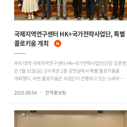
분야에서 국제 공동연구의 중요성을 강조했다.이날 면담에는
인도 측에서 아퀴노 비말 차관보를 비롯해 인도지구과학부
선임연구관 아파르나 슈클라(Aparna Shukla) 박사, 나만
우파드야야(Naman Upadhyaya) 주한인도대사관 일등서기관,
국제지역연구센터 HK+국가전략사업단, 특별
가하나 나브야 제임스(Gahana Navya James) 인도 외교부
콜로키움 개최
유엔 경제 사회 및 지속가능개발국 사무관이 참석했다.우리
대학에서는 정혁 극지연구센터 책임연구원과 신승우
극지연구센터 선임연구원이 참석했다. 정혁 책임연구원은
우리 대학 국제지역연구센터 HK+국가전략사업단(단장 강준영
"극지연구센터는 인도 정부의 극지 연구 확대와 장려 필요성에
은 7월 31일(금) 교수회관 2층 강연실에서 특별 콜로키움을
관한 의견을 존중하며, 양국 대학 및 연구기관 간 네트워크
개최했다. 이번 콜로키움은 사업단이 진행하고 있는 노태우
구축과 공동연구 활성화를 위한 협력 거점 역할을 수행할 수
대통령과 북방정책 재조명 시리즈 2회차에 해당하며, 전 주중국
있도록 최선을 다하겠다"고 밝혔다.
2026.08.04
전략홍보팀
특명전권대사를 역임했던 신정승 동서대학교
동아시아연구원장이 연사로 초청되어 노태우 대통령의
북방정책과 1992년 한중수교 과정의 역사적 의미를
재조명했다.신 원장은 먼저 1970년대 이후 중국과 서방세계의
관계 개선 흐름을 짚었다. 1972년 닉슨 미 대통령의 방중과