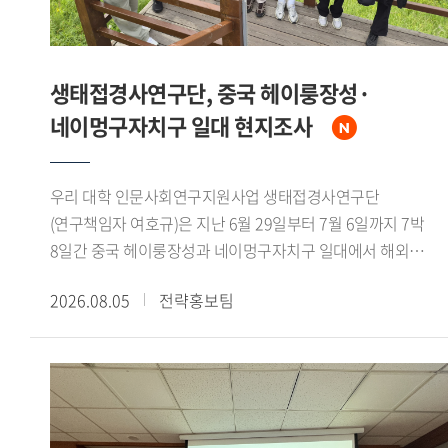
생태접경사연구단, 중국 헤이룽장성·
네이멍구자치구 일대 현지조사
우리 대학 인문사회연구지원사업 생태접경사연구단
(연구책임자 여호규)은 지난 6월 29일부터 7월 6일까지 7박
8일간 중국 헤이룽장성과 네이멍구자치구 일대에서 해외
현지조사를 실시했다. 연구책임자를 비롯한 연구진 7인이
2026.08.05
전략홍보팀
참여했으며, 대흥안령 북서부의 생태환경과 북방유목민족의
역사문화를 조사 주제로 삼았다.조사단은 하얼빈과 치치하얼을
거쳐 어룬춘자치기 건허 어얼구나 만주리 하이라얼 자란툰으로
이어지는 노정을 밟았다. 가샨동 선비석실과 어원커족
순록문화 박물관, 후룬베이얼 역사박물관 등을 참관하는 한편,
넌강과 어얼구나강 유역, 어얼구나 습지, 후룬호를 직접