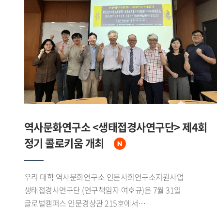
답사하며 삼림에서 수계, 초원으로 이어지는 자연환경의
변화를 확인했다.이번 조사를 통해 연구진은 에벤키
어룬춘족의 수렵 어로 목축 문화와 대흥안령 생태환경에 관한
자료를 폭넓게 수집했다. 특히 중 러 접경지대인 어얼구나강
유역과 만주리 일대에서 확인된 문화 요소들은 현지
소수민족의 문화와도 맞물리며 지역적 특색을 이루고 있었다.
수집된 성과는 향후 연구와 교육에 활용될 예정이다.
역사문화연구소 <생태접경사연구단> 제4회
정기 콜로키움 개최
우리 대학 역사문화연구소 인문사회연구소지원사업
생태접경사연구단 (연구책임자 여호규)은 7월 31일
글로벌캠퍼스 인문경상관 215호에서
「唐代流刑的表述與實踐―從敦煌文書中的