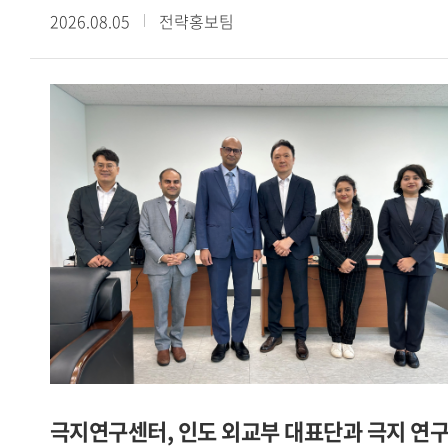
2026.08.05
전략홍보팀
《散頒刑部格》殘卷談起」라는 주제로 제4회 정기
콜로키움을 개최했다. 이번 콜로키움은 현장 강연과 Webex를
통한 온라인 강연을 병행하는 방식으로 진행됐다.이번
콜로키움에서는 중국 법제사와 당대 형벌제도를 연구해 온
陳俊强 臺北大學 역사학과 석좌교수를 초청하여 唐代 流刑의
규정과 실상―돈황 문서 『散頒刑部格』 殘卷을 중심으로
라는 주제로 심도 있는 강연을 진행했다.강연에서는 돈황에서
발견된 『散頒刑部格』 잔권과 『唐律疏議』 등을 바탕으로
당대 유형(流刑)의 법적 규정과 실제 운영 양상을 살펴봤다.
먼저 육형(肉刑) 중심의 고대 형벌체계가 도형(徒刑)과 유형
중심으로 변화하고, 북위 후기에 정식 형벌로 성립한 유형이 수
당대에 오형체계의 하나로 정비되는 과정을 설명했다. 또한
유배 거리와 노역, 현지 호적 편입, 가족의 동행을 비롯하여
사면과 형벌의 가중 등 다양한 운영 방식을 검토했다. 이를 통해
유형이 육체에 흔적을 남기는 전시 의 형벌에서 고향과
극지연구센터, 인도 외교부 대표단과 극지 연
공동체로부터의 분리와 낯선 유배지에 대한 두려움에 기초한