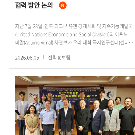
상상 의 형벌로 전환되었으며, 중형인 동시에 사형을 감면하는
협력 방안 논의
황제의 은혜라는 이중적 성격을 지녔음을 강조했다.이번
콜로키움은 돈황문서를 통해 당대 법률의 규정과 형벌 집행의
지난 7월 23일, 인도 외교부 유엔 경제사회 및 지속가능개발국
실상을 함께 검토하고, 한 당 사이에 진행된 형벌제도의
(United Nations Economic and Social Division)의 아퀴노
장기적인 변화를 이해하는 뜻깊은 자리였다. 특히 유배가
비말(Aquino Vimal) 차관보가 우리 대학 극지연구센터(센터장
단순한 형벌에 그치지 않고 국가권력에 의한 인구 이동과 변경
김봉철)를 방문해 연구진과 면담을 갖고 양국 대학 간 극지 연
지역의 운영, 새로운 지역사회로의 편입과 밀접하게 연결되어
2026.08.05
전략홍보팀
협력 확대 방안을 논의했다.이번 면담에서 아퀴노 비말
있었음을 확인함으로써 생태접경의 관점에서 당대의 국가와
차관보는 인도 정부가 최근 대학과 연구기관을 중심으로 극지
공간, 인간의 관계를 새롭게 생각해 보는 기회가 됐다.
연구를 적극 장려하고 있다며, 우리 대학 극지연구센터와의
연구 협력 필요성을 강조했다. 또한 인도 극지 연구 분야의 주요
대학 및 연구기관과 우리 대학 극지연구센터를 연결해 양국
대학 간 지속적인 연구 협력 기반을 마련하고 싶다는 뜻을
밝혔다.이어 인도 정부는 기후변화가 농업에 미치는 영향, 극지
빙하 융해에 따른 해수면 상승, 기후변화 취약지역 주민들의
생활환경 변화 등 글로벌 기후위기에 대응하기 위한 연구를
국가 정책의 주요 과제로 추진하고 있다고 설명하며, 관련