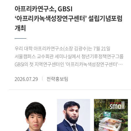
콜로키움을 개최하여 연구 성과를 공유하고 정책적 함의를
정체성과 소속 문제가 재현되는 방식을 분석하고, 이를 한국
아프리카연구소, GBSI
교역로의 재편으로 아제르바이잔이 새로운 정치 경제 중심지로
논의하는 학술 교류의 장을 이어가고 있다. (문의:
사회의 국민 정체성과 다문화주의, 시민권의 경계와 연결하여
성장하자, 티무르가 이곳에 장기간 주둔하면서 계절 이동과
‘아프리카녹색성장연구센터’ 설립기념포럼
HK+국가전략사업단 02-2173-3417)
논의했다.Momoyama Gakuin University의 코이케 마코토
도시 지배를 결합하고 교역망 정비와 수로 건설을 추진한
개최
(Koike Makoto) 교수는 'Faith Across Borders: The
사실을 살펴보았다. 이를 통해 티무르의 서방 진출은 단순한
Transnational Expansion of Nahdlatul Ulama Networks in
군사 정복이 아니라 유목 생활권과 도시, 농업 생산지, 장거리
East Asia'라는 제목의 발표에서 일본, 한국 대만에 형성
교역로를 연결하는 정치적 네트워크의 구축 과정이었음을
우리 대학 아프리카연구소(소장 김광수)는 7월 21일
인도네시아 무슬림 공동체와 나흐다툴 울라마(Nahdatul
확인할 수 있었다.이번 워크숍은 티무르 제국의 성립을
서울캠퍼스 교수회관 세미나실에서 청년기후정책연구그룹
Ulama, 인도네시아에 기반을 둔 세계 최대 규모의 이슬람 단체
정복전쟁이나 개인의 군사적 역량만으로 설명하지 않고,
GBSI의 첫 지역연구센터인 '아프리카녹색성장연구센터'
산하 모스크의 역할을 분석하였다. 특히 해당 모스크 내에서
농경과 유목이 교차하는 생태접경 지역의 구조와 교역망의
출범을 기념하는 설립기념포럼을 개최했다.이번 포럼은 한-
이루어지는 숄라왓(Sholawat) 모임에 주목하여, 이러한 종교
2026.07.29
전략홍보팀
재편이라는 관점에서 새롭게 조망한 자리였다. 또한
아프리카 기후변화 대응 협력 방안을 모색하고 청년 세대의
모임이 인도네시아 무슬림들 간 어떻게 초국적 네트워크를
동아시아를 중심으로 논의해 온 농목접경의 역사적 기능을
역할을 논의하기 위해 마련됐으며, 주한 외교사절을 비롯한
강화하고 집단적 소속감을 형성하는지를 고찰했다.7월 19일
서아시아 사례와 비교함으로써, 생태환경과 접경 네트워크가
국내외 기후변화 및 아프리카 연구 전문가, 청년 연구자들이
라운드테이블에서는 강원구 학술연구교수가 사회를 맡아
제국의 형성과 운영에 미친 영향을 폭넓게 이해하는 뜻깊은
참석해 다양한 의견을 나눴다.행사는 최영빈 GBSI 대표
동아시아 무슬림의 이주와 정착, 정체성 및 사회적 수용에 관해
시간이 되었다.
(아프리카녹색성장연구센터장)의 개회사와 김광수
의견을 나눴으며, 향후 공동연구와 지속적인 학술 협력의
아프리카연구소장의 환영사로 시작됐다. 이어
가능성을 모색했다. 해당 행사는 중동연구소 인문사회연구소
주한아프리카외교단장인 샤픽 라사디(Chafik RACHADI)