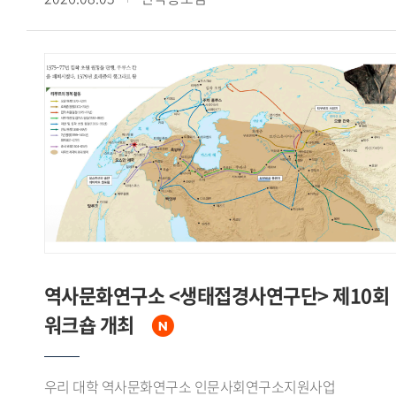
계기가 되었다고 주장했다.신 원장은 한국이 한반도 평화
Societies"라는 주제로 열린 이번 학술대회는 동아시아의
안정을 위한 중국의 협조, 거대한 잠재시장으로서의 중국 경제,
무슬림 이주 문제를 연구하는 한국과 일본 학자들의 학술
그리고 국제무대에서의 위상 제고라는 세 가지 측면에서
교류를 위해 마련됐다.7월 18일 학술대회 제1세션에서는
수교의 필요성을 인식하고 있었음을 강조하면서, 중국 역시
김정아 전임연구원이 'The Reception and Transformation of
덩샤오핑의 언급을 인용하며 한국과의 경제협력 확대와 대만에
Arabic Literature in Korea: A Study of 'The Jackal and the
대한 외교적 고립 효과를 함께 기대하고 있었다고 분석했다.
Sea' in Oh Soo-yeon's The Golden Roof in Relation to
수교 협상에 앞서 한국 정부는 중국과 수교한 다른 나라들의
Kalīla wa Dimna'라는 제목의 발표를 통해 아랍 고전
선례를 분석하고 중국 인사들의 발언을 정리하는 등 치밀한
『칼릴라와 딤나』가 오수연의 『황금지붕』 중 「재칼과
사전 준비를 거쳤다고 밝혔다. 1992년 8월 24일 베이징 조어대
바다의 장」에서 수용 재구성되는 양상을 분석하고, 아랍
국빈관에서 이상옥 외무장관과 첸치천 외교부장이
고전문학과 한국 현대문학이 교차하며 새로운 의미를 형성하는
수교공동성명과 양해각서에 서명함으로써 한중수교가 공식
'제3의 공간'을 제시했다.Ishinomaki Senshu University의
발표되었다고 정리했다.신 원장은 한중수교가 노태우 대통령
니시카와 케이(Nishikawa Kei) 교수는 'The Acceptance of
북방정책의 핵심 성과였다고 평가하면서, 중국이 북한 일변도
Migrant Workers and the Politicization of Burial Grounds: A
역사문화연구소 <생태접경사연구단> 제10회
정책에서 벗어나 한반도의 평화적 통일을 명시적으로 지지하는
Case Study of Miyagi Prefecture, Japan'이라는 제목의
워크숍 개최
계기가 되었고, 수교 이후 양국간 경제교류와 국민간 교류가
발표에서 미야기(Miyagi)현 이시노마키시의 인도네시아
비약적으로 확대되었다고 밝혔다. 아울러 협상이 대체로
무슬림 이주노동자 수용 배경과 2024~2025년 무슬림 매장
중국이 원하는 시간표에 따라 진행된 것은 사실이나 이것이
묘지 논란이 온라인 정치 담론으로 확산되며 지역사회의
우리 대학 역사문화연구소 인문사회연구소지원사업