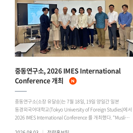
1979년 미중 수교에 이어 1980년대 말에는 소련 동구권의
붕괴로 냉전체제가 급속히 와해되었다고 설명했다. 그는 이
시기 자유주의 확산과 세계화가 맞물리면서 중국이 서방의
'화평연변(和平演變)'을 경계하는 한편, 1989년 천안문 사태로
인한 국제사회의 대중 제재 국면 속에서도 한중 양국은
실질적인 관계 개선을 모색해 왔다고 밝혔다.이어 중국이
1978년 11기 3중전회를 계기로 계급투쟁 노선에서 경제건설
노선으로 전환하고 4개 현대화를 추진하는 과정에서 한중관계
개선의 필요성을 인식하기 시작했으며, 한국 역시 홍콩을 통한
중동연구소, 2026 IMES International
간접무역과 1983년 중국 민항기 불시착 사건, 1985년 어뢰정
Conference 개최
반환 교섭 등에서 보인 우호적 태도로 중국 지도부의 신뢰를
얻었다고 소개했다. 특히 1988년 노태우 대통령의 7 7 선언을
북방외교의 실질적 출발점으로 규정하고, 서울올림픽과 베이징
중동연구소(소장 유달승)는 7월 18일, 19일 양일간 일본
아시안게임을 계기로 한 스포츠 교류가 양국간 신뢰 축적에
동경외국어대학교(Tokyo University of Foreign Studies)에서
기여했다고 강조했다. 이후 1990년 한소수교와 1991년 남북한
2026 IMES International Conference 를 개최했다. "Muslims
유엔 동시가입은 중국이 한중관계 개선의 명분을 마련하는
in East Asia and the Diaspora: Coexistence in Multicultural
2026.08.03
전략홍보팀