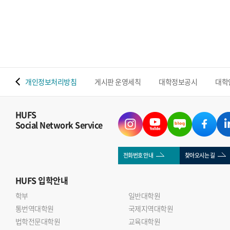
밝혔다. 이번 연구는 조성운 교수와 Shenawar Ali Khan
박사후연구원을 중심으로 울산대학교 연구팀과 협업해
수행됐으며, 우리 대학 반도체전자공학부의 첨단 반도체 소재
소자 및 지능형 센서 분야 연구역량을 보여주는 성과다.기존
MXene 센서는 나노시트가 다시 겹쳐지는 재적층 현상으로
수분 이동 통로와 반응 면적이 감소하는 한계가 있었다.
 맵
개인정보처리방침
게시판 운영세칙
대학정보공시
대학
연구진은 실리카 나노입자를 MXene 층 사이에 삽입한 계층적
다공성 SNP@MXene 구조를 개발해 재적층을 억제하고 수분
이동성과 센서의 감도 안정성을 높였다.개발된 센서는 3~88%
HUFS
Social Network Service
의 상대습도 범위를 감지했으며, 응답과 회복 모두 1초 이내에
이뤄졌다. 기존 MXene 센서보다 감도가 약 4배 향상됐고,
25일간 안정적인 성능을 유지했다. 또한 2,250회의 반복 굽힘
전화번호 안내
찾아오시는 길
이후에도 초기 성능의 약 95% 이상을 유지했다.연구진은
HUFS
입학안내
센서를 상용 기저귀와 Wi-Fi 통신 모듈에 연계해 젖음 정도와
반복적인 수분 유입을 실시간으로 감지했다. 이를 통해
학부
일반대학원
통번역대학원
영유아와 노약자, 거동이 불편한 환자의 배뇨 상태를 원격
국제지역대학원
법학전문대학원
교육대학원
모니터링할 가능성을 제시했다.조성운 교수는 이번 연구는