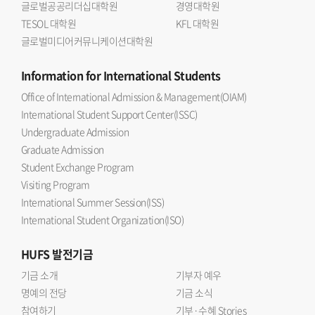
글로벌공공리더십대학원
경영대학원
MXene의 재적층 문제를 해결하면서 높은 감도와 빠른
TESOL 대학원
KFL 대학원
응답성을 동시에 구현했다는 데 의미가 있다 며 한국외대
글로벌미디어커뮤니케이션대학원
반도체전자공학부의 반도체 소재 소자 및 지능형 센서 분야
연구 경쟁력을 높이는 계기가 되길 기대한다 고 말했다.연구
Information
for International Students
결과는 응집물질물리학 분야 JCR 상위 10% 이내
Office of International Admission & Management(OIAM)
국제저명학술지인 『Small』(Impact factor 11.8)에 2026년
International Student Support Center(ISSC)
7월 10일에 온라인 게재됐다. 논문 제목은 Hierarchically
Undergraduate Admission
Porous SNP@MXene Hybrid Architectures for Ultra-
Graduate Admission
Responsive Moisture Sensing and Wireless Smart-
Student Exchange Program
Wearable Hydration Diagnostics 이다.
Visiting Program
International Summer Session(ISS)
International Student Organization(ISO)
HUFS
발전기금
기금 소개
기부자 예우
명예의 전당
기금 소식
참여하기
기부·수혜 Stories