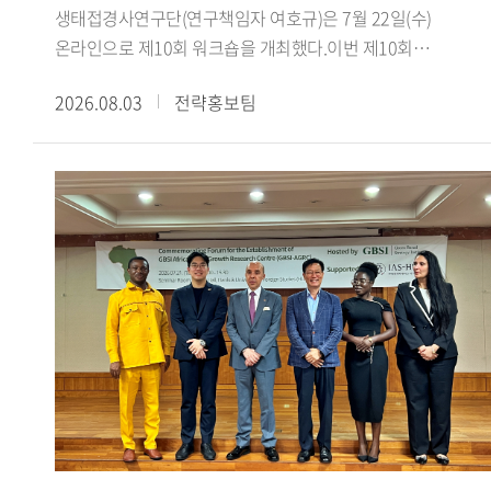
한국에 불리하게 작용하지는 않았으며, 오히려 대만과의
이주민 수용에 미친 영향을 분석했다.이경수 전임연구원은
생태접경사연구단(연구책임자 여호규)은 7월 22일(수)
단교를 다음 정부로 미뤘다면 수교 자체가 장기간 지연되었을
'Anti-Islamic Sentiment in Arabic Media Representations of
온라인으로 제10회 워크숍을 개최했다.이번 제10회
것이라는 견해를 제시했다. 대만에 대한 배려가 부족했다는
South Korea: The Jeju Yemeni Refugees and the Daegu
워크숍에서는 최하늘 선생님(이스탄불 메데니예트대학교
2026.08.03
전략홍보팀
지적에 대해서는, 수교 발표 이전에 사전 통보 절차를 거쳤음을
Mosque Conflict'라는 제목의 발표를 통해 제주 예멘 난민
박사과정)을 초청하여, 서아시아 생태 접경지역과 티무르의
명확히 했다.강연 말미에서 신 원장은 현재 한중 양국은 정치
사안과 대구 이슬람사원 갈등이 아랍어 매체에서 재현되는
제국 건설 이라는 주제로 심도 있는 강연을 진행했다. 강연은
안보 분야에서는 상호 신뢰 부족과 미중 전략 경쟁 심화라는
방식을 분석하고, 기사의 생산 유통 경로에 따라 보도의 내용과
최하늘 선생이 번역한 피터 잭슨의 『칭기스 칸에서
과제를, 경제 분야에서는 최근의 대중 무역역조와 국민감정
프레임이 달라지는 양상을 설명했다.제2세션에서는 Aichi
티무르까지: 몽골 제국의 위기와 부흥』을 바탕으로,
악화라는 새로운 도전에 직면해 있다고 진단했다. 그는 앞으로
Gakuin University의 타카오 켄이치로(Takao Kenichiro)
서아시아의 생태환경과 교역망이 티무르 제국의 형성에 어떠한
한중관계가 '화이부동(和而不同)'의 자세로 할 말은 하되
교수가 'Global and Local Aspects of Islamophobia:
토대를 제공했는지를 살펴보는 방식으로 진행됐다.강연에서는
협력할 부분은 협력하는 방향으로 나아가야 하며, 한미동맹을
Comparison among the West, South Korea and
먼저 농경과 유목이 병존하는 목농복합구역 의 역사적
중시하는 동시에 중국과의 관계도 소홀히 해서는 안 된다고
Japan'이라는 제목의 발표에서 테러나 치안 문제와 직접
중요성을 살펴보고, 아무다리야강 유역의 트란스옥시아나와
강조하며 강연을 마쳤다.국제지역연구센터
연결되지 않은 채 형성되는 '테러 없는 이슬람혐오
호라산에서 차가타이 울루스의 유목 엘리트와 정주민 사회가
HK+국가전략사업단은 '초국적 협력과 소통의 모색: 통일 환경
(Islamophobia)' 현상에 대해 일본과 한국의 사례를 비교했다.
밀접하게 연결되어 있었음을 설명했다. 이어 14세기 중반
조성을 위한 북방 문화 접점 확인과 문화 허브의 구축'을
김은지 책임연구원은 'Representing Second-Generation
차아다이 울루스의 분열 이후 티무르가 차가타이계 정치
아젠다로 다양한 연구를 수행하고 있다. 사업단은 북방지역을
Arab Immigrants and Conditional Citizenship: A Study of
질서와 칭기스 왕조의 권위를 활용해 세력을 확대하고, 훌레구
둘러싼 국제정세와 문화 외교 안보를 아우르는 학제적 연구를
Multicultural Discourse in Korean Television Programs'라는
울루스의 옛 영역까지 포괄하는 대차가타이 울루스 를
지속적으로 추진하는 한편, 매월 국내외 전문가를 초청한
제목의 발표를 통해 한국 방송에서 아랍계 이주민 2세대의
지향하며 제국 건설의 정당성을 마련한 과정을 검토했다. 또한