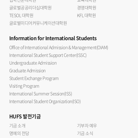
글로벌공공리더십대학원
경영대학원
TESOL 대학원
KFL 대학원
글로벌미디어커뮤니케이션대학원
Information
for International Students
Office of International Admission & Management(OIAM)
International Student Support Center(ISSC)
Undergraduate Admission
Graduate Admission
Student Exchange Program
Visiting Program
International Summer Session(ISS)
International Student Organization(ISO)
HUFS
발전기금
기금 소개
기부자 예우
명예의 전당
기금 소식