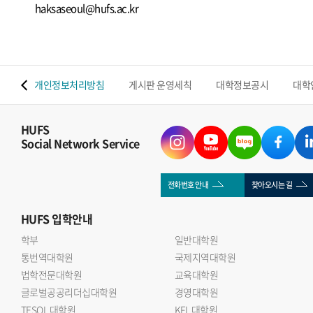
haksaseoul@hufs.ac.kr
 맵
개인정보처리방침
게시판 운영세칙
대학정보공시
대학
HUFS
Social Network Service
전화번호 안내
찾아오시는 길
HUFS
입학안내
학부
일반대학원
통번역대학원
국제지역대학원
법학전문대학원
교육대학원
글로벌공공리더십대학원
경영대학원
TESOL 대학원
KFL 대학원