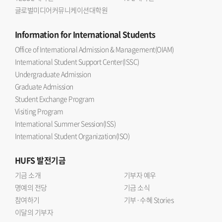
글로벌미디어커뮤니케이션대학원
Information
for International Students
Office of International Admission & Management(OIAM)
International Student Support Center(ISSC)
Undergraduate Admission
Graduate Admission
Student Exchange Program
Visiting Program
International Summer Session(ISS)
International Student Organization(ISO)
HUFS
발전기금
기금 소개
기부자 예우
명예의 전당
기금 소식
참여하기
기부·수혜 Stories
이달의 기부자