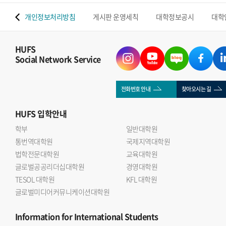
 맵
개인정보처리방침
게시판 운영세칙
대학정보공시
대학
HUFS
Social Network Service
전화번호 안내
찾아오시는 길
HUFS
입학안내
학부
일반대학원
통번역대학원
국제지역대학원
법학전문대학원
교육대학원
글로벌공공리더십대학원
경영대학원
TESOL 대학원
KFL 대학원
글로벌미디어커뮤니케이션대학원
Information
for International Students