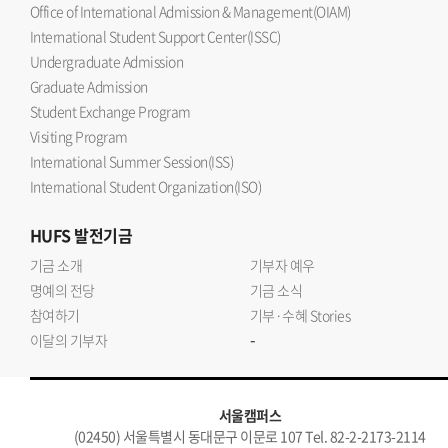
Office of International Admission & Management(OIAM)
International Student Support Center(ISSC)
Undergraduate Admission
Graduate Admission
Student Exchange Program
Visiting Program
International Summer Session(ISS)
International Student Organization(ISO)
HUFS
발전기금
기금 소개
기부자 예우
명예의 전당
기금 소식
참여하기
기부·수혜 Stories
-
이달의 기부자
서울캠퍼스
(02450) 서울특별시 동대문구 이문로 107 Tel. 82-2-2173-2114