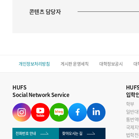
콘텐츠 담당자
개인정보처리방침
게시판 운영세칙
대학정보공시
대
HUFS
HUF
Social Network Service
입학
학부
일반대
통번역
국제지
전화번호 안내
찾아오시는 길
법학전