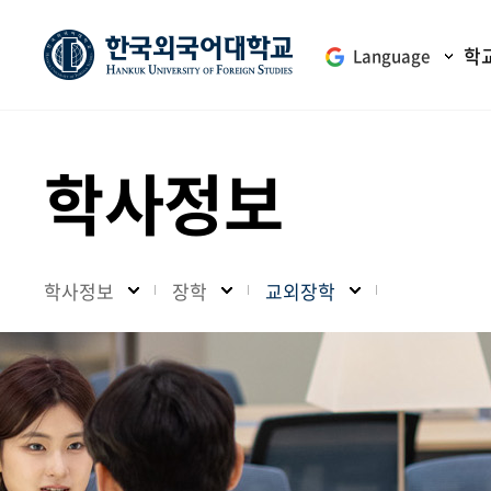
학
Language
학사정보
학사정보
장학
교외장학