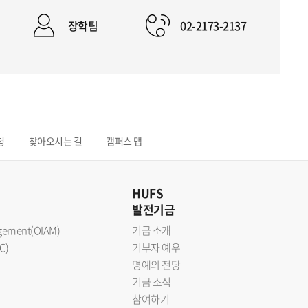
장학팀
02-2173-2137
청
찾아오시는 길
캠퍼스 맵
HUFS
발전기금
nagement(OIAM)
기금 소개
C)
기부자 예우
명예의 전당
기금 소식
참여하기