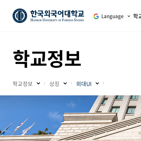
학
Language
학교정보
학교정보
상징
외대UI