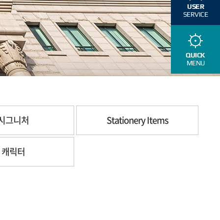
USER
SERVICE
QUICK
MENU
시그니처
Stationery Items
캐릭터