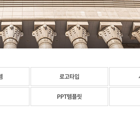
템
로고타입
체
PPT템플릿