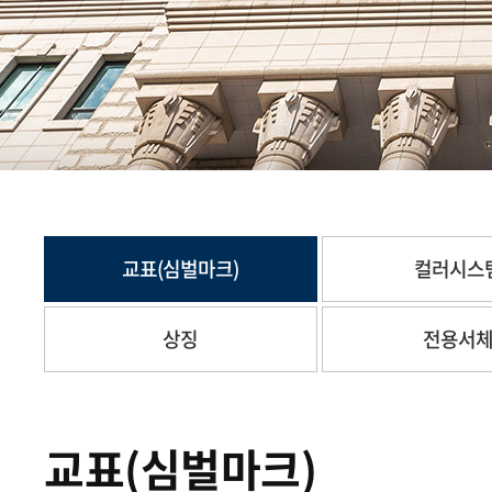
교표(심벌마크)
컬러시스
상징
전용서
교표(심벌마크)